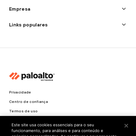
Empresa
Links populares
Privacidade
Centro de confiança
Termos de uso
Documentos
Este site usa cookies essenciais para o seu
funcionamento, para análises e para conteúdo e
Copyright © 2026 Palo Alto Networks. Todos os direitos