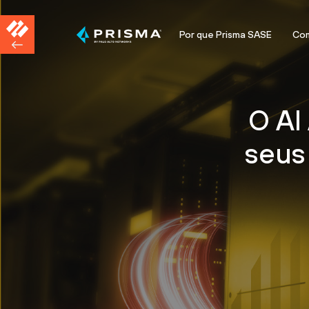
Por que Prisma SASE
Com
O AI
seus