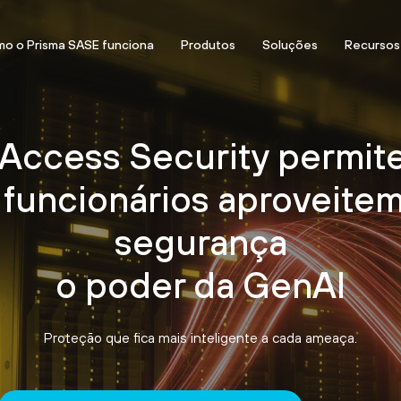
o o Prisma SASE funciona
Produtos
Soluções
Recursos
 Access Security permit
 funcionários aproveite
segurança
o poder da GenAI
Proteção que fica mais inteligente a cada ameaça.