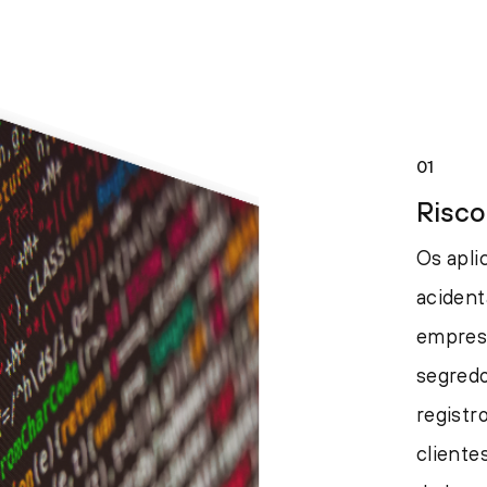
01
Risco
Os apli
acident
empresa
segredo
registr
cliente