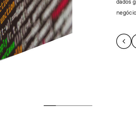
dados g
negócio