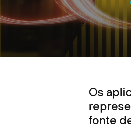
Os apli
repres
fonte d