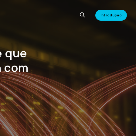
Introdução
e que
m com