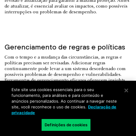
revisão e atualização para garantir a máxima proteção. Antes
de atualizar, é essencial avaliar os impactos, como possíveis
interrupções ou problemas de desempenho.
Gerenciamento de regras e políticas
Com o tempo e a mudança das circunstâncias, as regras e
políticas precisam ser revisadas. Adicionar regras
continuamente pode levar a um sistema desordenado com
possíveis problemas de desempenho e vulnerabilidades.
Ferramentas de gerenciamento eficazes oferecem insights
sobre quais regras são redundantes ou precisam de
Este site usa cookies essenciais para o seu
otimização.
funcionamento, para análises e para conteúdo e
anúncios personalizados. Ao continuar a navegar neste
site, você reconhece o uso de cookies.
Declaração de
privacidade
Definições de cookies
Prevenção de falsos positivos