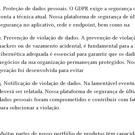
1. Proteção de dados pessoais. O GDPR exige a segurança
conta a técnica atual. Nossa plataforma de segurança de ú
segurança no aplicativo, rede e endpoint, bem como na
2. Prevenção de violação de dados. A prevenção de violaç
hackers ou de vazamento acidental, é fundamental para 
cibernética adequada é essencial para garantir que os dados
negócios da sua organização permaneçam protegidos. Nos
geração foi desenvolvida para evitar
3. Notificação de violação de dados. Na lamentável eventu
deverá ser relatada. Nossa plataforma de segurança de últ
dados pessoais foram comprometidos e contribuir com fa
para solucionar a violação.
Muitas partes de nosso portfólio de produtos têm capacid