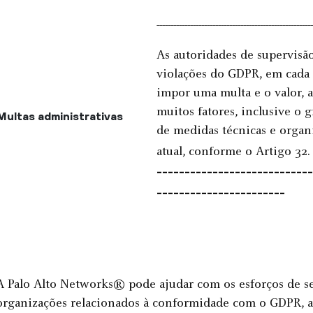
--------------------------------------------------------
As autoridades de supervisã
violações do GDPR, em cada 
impor uma multa e o valor, a
muitos fatores, inclusive o
Multas administrativas
de medidas técnicas e organ
atual, conforme o Artigo 32
----------------------------
-----------------------
A Palo Alto Networks® pode ajudar com os esforços de se
organizações relacionados à conformidade com o GDPR, a