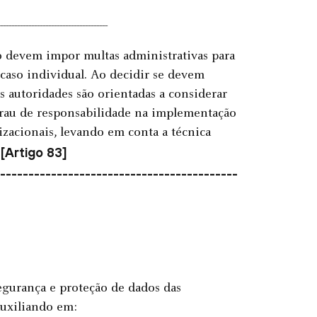
--------------------------------------
o devem impor multas administrativas para
caso individual. Ao decidir se devem
s autoridades são orientadas a considerar
 grau de responsabilidade na implementação
izacionais, levando em conta a técnica
[Artigo 83]
.
------------------------------------------
gurança e proteção de dados das
uxiliando em: