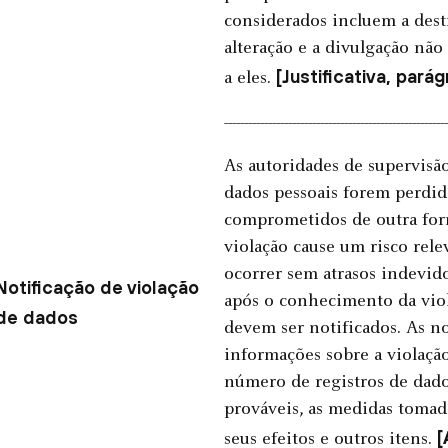
considerados incluem a destr
alteração e a divulgação não
[Justificativa, pará
a eles.
--------------------------------------------------------
As autoridades de supervisã
dados pessoais forem perdid
comprometidos de outra for
violação cause um risco rele
ocorrer sem atrasos indevid
Notificação de violação
após o conhecimento da viol
de dados
devem ser notificados. As n
informações sobre a violação
número de registros de dado
prováveis, as medidas tomada
[
seus efeitos e outros itens.