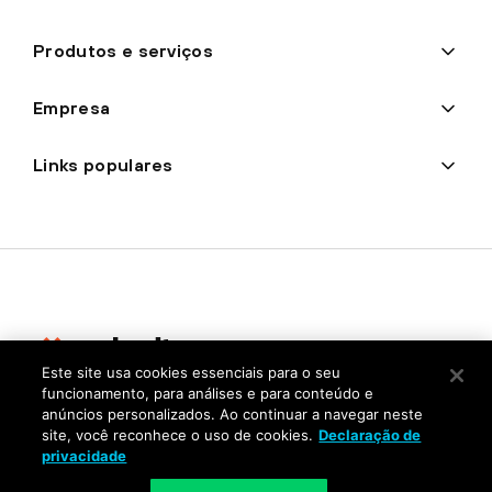
Produtos e serviços
Empresa
Links populares
Este site usa cookies essenciais para o seu
funcionamento, para análises e para conteúdo e
Privacidade
anúncios personalizados. Ao continuar a navegar neste
site, você reconhece o uso de cookies.
Declaração de
Centro de confiança
privacidade
Termos de uso