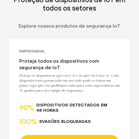
todos os setores
Explore nossos produtos de segurança IoT
EMPRESARIAL
Proteja todos os dispositivos com
segurança de IoT
Proteja os dispositivos que você vê e os que você não vê. Cada
dispositivo não gerenciado em sua rede pode se tornar um
ponto cego que cria problemas tanto para seus especialistas em
TI quanto para sua equipe de segurança.
DISPOSITIVOS DETECTADOS EM
90%
48 HORAS
100%
EVASÕES BLOQUEADAS